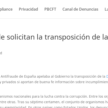
liance
Privacidad
PBCFT
Canal de Denuncias
L
 solicitan la transposición de la
ed
s Antifraude de España apelaba al Gobierno la transposición de la
 y privados si aportan de buena fe información sobre incumplimient
nismos nacionales para la lucha contra la corrupción. Entre los 
tre otras. Tras su séptimo certamen, el conjunto de organismos ha
su ejemplaridad. En otros países como Estados Unidos, los denun