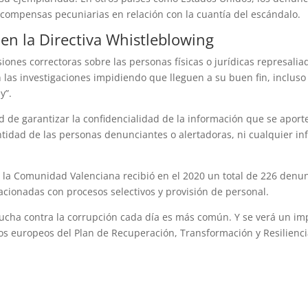
ecompensas pecuniarias en relación con la cuantía del escándalo.
en la Directiva Whistleblowing
siones correctoras sobre las personas físicas o jurídicas represali
n las investigaciones impidiendo que lleguen a su buen fin, inclu
ey”.
 de garantizar la confidencialidad de la información que se aporte
entidad de las personas denunciantes o alertadoras, ni cualquier i
a Comunidad Valenciana recibió en el 2020 un total de 226 denunc
acionadas con procesos selectivos y provisión de personal.
ucha contra la corrupción cada día es más común. Y se verá un i
dos europeos del Plan de Recuperación, Transformación y Resilienci