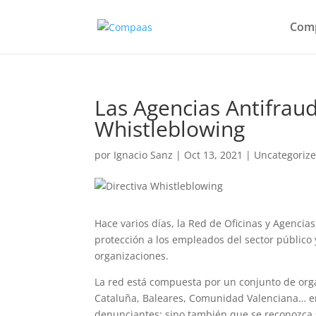
Comp
Las Agencias Antifraude
Whistleblowing
por
Ignacio Sanz
|
Oct 13, 2021
|
Uncategoriz
Hace varios días, la Red de Oficinas y Agencia
protección a los empleados del sector público
organizaciones.
La red está compuesta por un conjunto de orga
Cataluña, Baleares, Comunidad Valenciana… en
denunciantes; sino también que se reconozca 