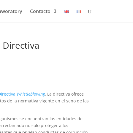
aworatory
Contacto
 Directiva
Directiva
Whistleblowing
. La directiva ofrece
os de la normativa vigente en el seno de las
organismos se encuentran las entidades de
 reclamado no solo proteger a los
ciantes que revelan conductas de corrupción