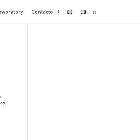
aworatory
Contacto
o
007,