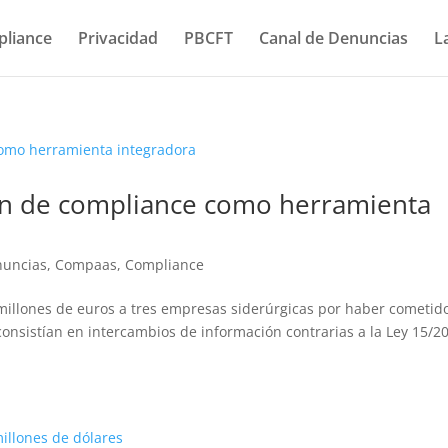
liance
Privacidad
PBCFT
Canal de Denuncias
L
ión de compliance como herramienta
nuncias
,
Compaas
,
Compliance
illones de euros a tres empresas siderúrgicas por haber cometid
 consistían en intercambios de información contrarias a la Ley 15/2